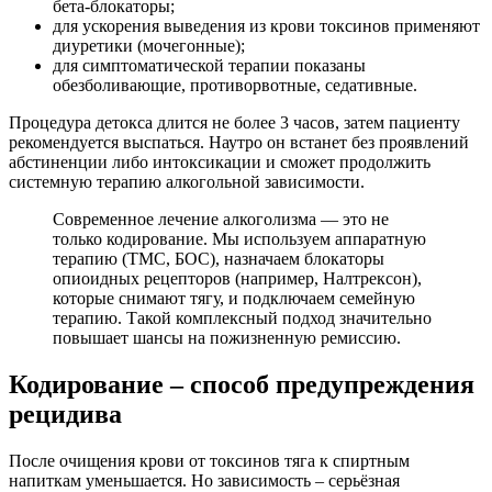
бета-блокаторы;
для ускорения выведения из крови токсинов применяют
диуретики (мочегонные);
для симптоматической терапии показаны
обезболивающие, противорвотные, седативные.
Процедура детокса длится не более 3 часов, затем пациенту
рекомендуется выспаться. Наутро он встанет без проявлений
абстиненции либо интоксикации и сможет продолжить
системную терапию алкогольной зависимости.
Современное лечение алкоголизма — это не
только кодирование. Мы используем аппаратную
терапию (ТМС, БОС), назначаем блокаторы
опиоидных рецепторов (например, Налтрексон),
которые снимают тягу, и подключаем семейную
терапию. Такой комплексный подход значительно
повышает шансы на пожизненную ремиссию.
Кодирование – способ предупреждения
рецидива
После очищения крови от токсинов тяга к спиртным
напиткам уменьшается. Но зависимость – серьёзная