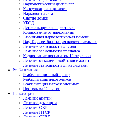
Наркологический диспансер
Консультация нарколога
Нарколог на дом
Снятие ломки
УБОД
Детоксикация от наркотиков
Кодирование от наркомании
Анонимная наркологическая помощь
Day Top - реабилитация наркозависимых
Лечение зависимости от соли
Лечение зависимости от спайса
Кодирование препаратом Налтрексон
Лечение от кодеиновой зависимости
Лечение зависимости от марихуаны
Реабилитация
Реабилитационный центр
Реабилитация алкоголиков
Реабилитация наркозависимых
Программа 12 шагов
Психиатрия
Лечение апатии
Лечение деменции
Лечение ОКР
Лечение ПТСР
Лечение СДВГ