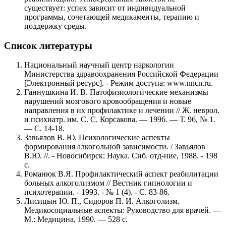
существует: успех зависит от индивидуальной
программы, сочетающей медикаменты, терапию и
поддержку среды.
Список литературы
Национальный научный центр наркологии
Министерства здравоохранения Российской Федерации
[Электронный ресурс]. - Режим доступа: www.nncn.ru.
Ганнушкина И. В. Патофизиологические механизмы
нарушений мозгового кровообращения и новые
направления в их профилактике и лечении // Ж. неврол.
и психиатр. им. С. С. Корсакова. — 1996. — Т. 96, № 1.
— С. 14-18.
Завьялов В. Ю. Психологические аспекты
формирования алкогольной зависимости. / Завьялов
В.Ю. //. - Новосибирск: Наука. Сиб. отд-ние, 1988. - 198
с.
Романюк В.Я. Профилактический аспект реабилитации
больных алкоголизмом // Вестник гипнологии и
психотерапии. - 1993. - № 1 (4). - С. 83-86.
Лисицын Ю. П., Сидоров П. И. Алкоголизм.
Медикосоциальные аспекты: Руководство для врачей. —
М.: Медицина, 1990. — 528 с.