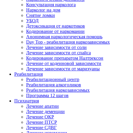
Консультация нарколога
Нарколог на дом
Снятие ломки
УБОД
Детоксикация от наркотиков
Кодирование от наркомании
Анонимная наркологическая помощь
Day Top - реабилитация наркозависимых
Лечение зависимости от соли
Лечение зависимости от спайса
Кодирование препаратом Налтрексон
Лечение от кодеиновой зависимости
Лечение зависимости от марихуаны
Реабилитация
Реабилитационный центр
Реабилитация алкоголиков
Реабилитация наркозависимых
Программа 12 шагов
Психиатрия
Лечение апатии
Лечение деменции
Лечение ОКР
Лечение ПТСР
Лечение СДВГ
Лечение игромании