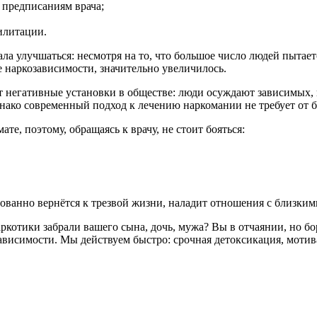
 предписаниям врача;
билитации.
ала улучшаться: несмотря на то, что большое число людей пытае
е наркозависимости, значительно увеличилось.
т негативные установки в обществе: люди осуждают зависимых,
днако современный подход к лечению наркомании не требует от
е, поэтому, обращаясь к врачу, не стоит бояться:
ванно вернётся к трезвой жизни, наладит отношения с близкими,
ркотики забрали вашего сына, дочь, мужа? Вы в отчаянии, но б
 зависимости. Мы действуем быстро: срочная детоксикация, моти