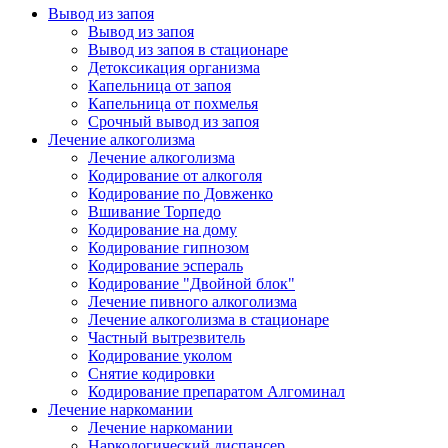
Вывод из запоя
Вывод из запоя
Вывод из запоя в стационаре
Детоксикация организма
Капельница от запоя
Капельница от похмелья
Срочный вывод из запоя
Лечение алкоголизма
Лечение алкоголизма
Кодирование от алкоголя
Кодирование по Довженко
Вшивание Торпедо
Кодирование на дому
Кодирование гипнозом
Кодирование эспераль
Кодирование "Двойной блок"
Лечение пивного алкоголизма
Лечение алкоголизма в стационаре
Частный вытрезвитель
Кодирование уколом
Снятие кодировки
Кодирование препаратом Алгоминал
Лечение наркомании
Лечение наркомании
Наркологический диспансер