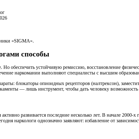
лог
2026
иники «SIGMA».
огами способы
е. Но обеспечить устойчивую ремиссию, восстановление физичес
ечение наркомании выполняют специалисты с высшим образован
араты: блокаторы опиоидных рецепторов (налтрексон), замести
икаменты — лишь инструмент, чтобы дать человеку возможность
 активно развивается последние несколько лет. В начале 2000-х
годня наркологи однозначно заявляют: избавление от зависимос