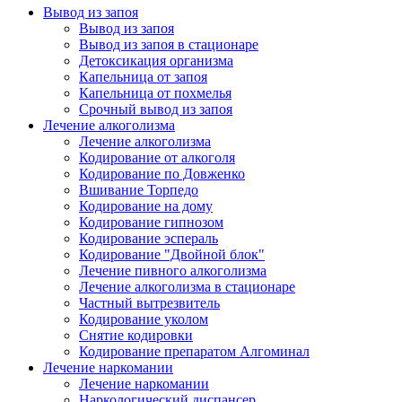
Вывод из запоя
Вывод из запоя
Вывод из запоя в стационаре
Детоксикация организма
Капельница от запоя
Капельница от похмелья
Срочный вывод из запоя
Лечение алкоголизма
Лечение алкоголизма
Кодирование от алкоголя
Кодирование по Довженко
Вшивание Торпедо
Кодирование на дому
Кодирование гипнозом
Кодирование эспераль
Кодирование "Двойной блок"
Лечение пивного алкоголизма
Лечение алкоголизма в стационаре
Частный вытрезвитель
Кодирование уколом
Снятие кодировки
Кодирование препаратом Алгоминал
Лечение наркомании
Лечение наркомании
Наркологический диспансер