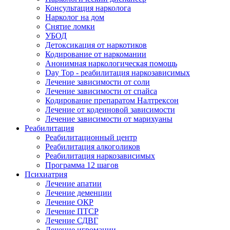
Консультация нарколога
Нарколог на дом
Снятие ломки
УБОД
Детоксикация от наркотиков
Кодирование от наркомании
Анонимная наркологическая помощь
Day Top - реабилитация наркозависимых
Лечение зависимости от соли
Лечение зависимости от спайса
Кодирование препаратом Налтрексон
Лечение от кодеиновой зависимости
Лечение зависимости от марихуаны
Реабилитация
Реабилитационный центр
Реабилитация алкоголиков
Реабилитация наркозависимых
Программа 12 шагов
Психиатрия
Лечение апатии
Лечение деменции
Лечение ОКР
Лечение ПТСР
Лечение СДВГ
Лечение игромании