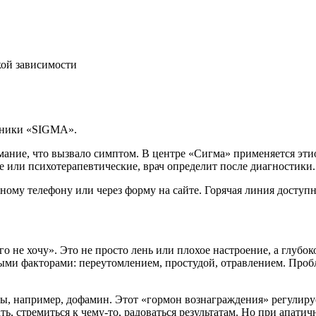
кой зависимости
иники «SIGMA».
ание, что вызвало симптом. В центре «Сигма» применяется этио
 или психотерапевтические, врач определит после диагностики.
ому телефону или через форму на сайте. Горячая линия доступна
го не хочу». Это не просто лень или плохое настроение, а глу
ыми факторами: переутомлением, простудой, отравлением. Пробл
ы, например, дофамин. Этот «гормон вознаграждения» регулиру
ть, стремиться к чему-то, радоваться результатам. Но при апат