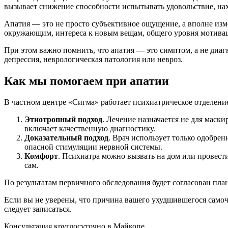
вызывает снижение способности испытывать удовольствие, нах
Апатия — это не просто субъективное ощущение, а вполне из
окружающим, интереса к новым вещам, общего уровня мотива
При этом важно помнить, что апатия — это симптом, а не диаг
депрессия, неврологическая патология или невроз.
Как мы помогаем при апатии
В частном центре «Сигма» работает психиатрическое отделени
Этиотропный подход
. Лечение назначается не для мас
включает качественную диагностику.
Доказательный подход
. Врач использует только одобр
опасной стимуляции нервной системы.
Комфорт
. Психиатра можно вызвать на дом или провест
сам.
По результатам первичного обследования будет согласован план
Если вы не уверены, что причина вашего ухудшившегося самоч
следует записаться.
Консультация круглосуточно в Майкопе